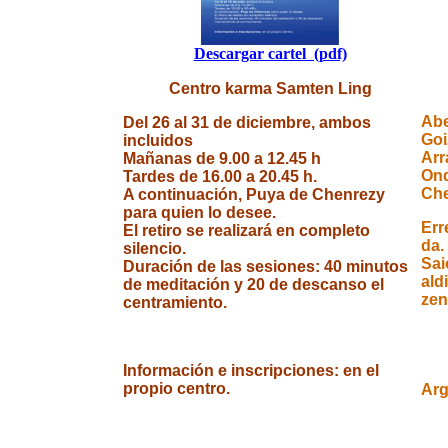
Descargar cartel (pdf)
Ka
Centro karma Samten Ling
Abe
Del 26 al 31 de diciembre, ambos
Goi
incluidos
Arr
Mañanas de 9.00 a 12.45 h
Ond
Tardes de 16.00 a 20.45 h.
Che
A continuación, Puya de Chenrezy
para quien lo desee.
Err
El retiro se realizará en completo
da.
silencio.
Sai
Duración de las sesiones: 40 minutos
ald
de meditación y 20 de descanso el
zen
centramiento.
Información e inscripciones: en el
propio centro.
Arg